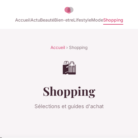
Accueil
Actu
Beauté
Bien-etre
Lifestyle
Mode
Shopping
Accueil
› Shopping
🛍️
Shopping
Sélections et guides d'achat